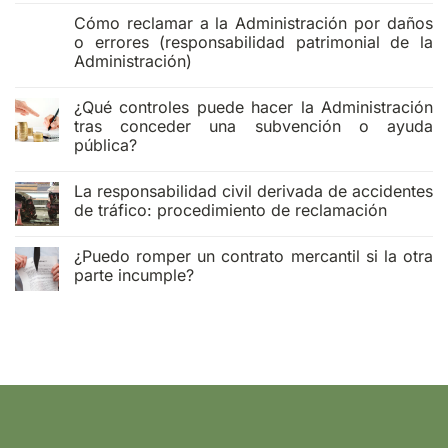
hay
Cómo reclamar a la Administración por daños
comentarios
en
o errores (responsabilidad patrimonial de la
¿Qué
Administración)
hacer
si
No
te
hay
deniegan
¿Qué controles puede hacer la Administración
comentarios
una
en
tras conceder una subvención o ayuda
subvención
Cómo
pública?
pública?
reclamar
Recurso
a
No
y
la
hay
alegaciones
Administración
La responsabilidad civil derivada de accidentes
comentarios
por
en
de tráfico: procedimiento de reclamación
daños
¿Qué
o
controles
No
errores
puede
hay
(responsabilidad
¿Puedo romper un contrato mercantil si la otra
hacer
comentarios
patrimonial
la
en
parte incumple?
de
Administración
La
la
tras
responsabilidad
No
Administración)
conceder
civil
hay
una
derivada
comentarios
subvención
de
en
o
accidentes
¿Puedo
ayuda
de
romper
pública?
tráfico:
un
procedimiento
contrato
de
mercantil
reclamación
si
la
otra